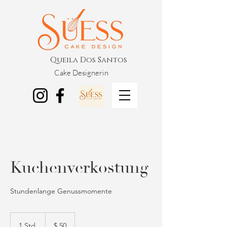
Queila Dos Santos
Cake Designerin
Kuchenverkostung
Stundenlange Genussmomente
50
US-
1 Std.
1
$ 50
Dollar