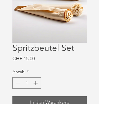
Spritzbeutel Set
Preis
CHF 15.00
Anzahl
*
In den Warenkorb
Ein Set von Spritzbeuteln in 
verschiedenen Größen, ideal für 
die Dekoration.