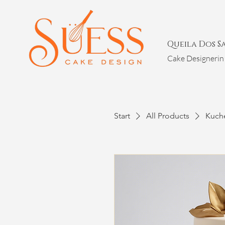
Queila Dos S
Cake Designerin
Start
All Products
Kuch