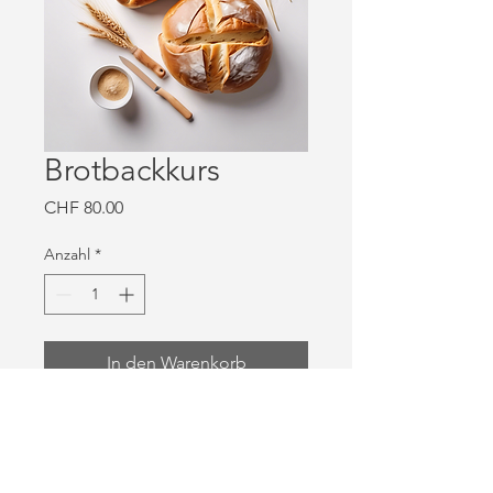
Brotbackkurs
Preis
CHF 80.00
Anzahl
*
In den Warenkorb
Meistern Sie die Grundlagen des 
Brotbackens in diesem 
spannenden Kurs.